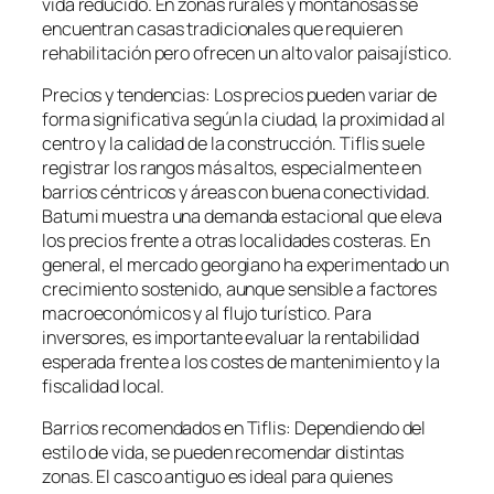
vida reducido. En zonas rurales y montañosas se
encuentran casas tradicionales que requieren
rehabilitación pero ofrecen un alto valor paisajístico.
Precios y tendencias: Los precios pueden variar de
forma significativa según la ciudad, la proximidad al
centro y la calidad de la construcción. Tiflis suele
registrar los rangos más altos, especialmente en
barrios céntricos y áreas con buena conectividad.
Batumi muestra una demanda estacional que eleva
los precios frente a otras localidades costeras. En
general, el mercado georgiano ha experimentado un
crecimiento sostenido, aunque sensible a factores
macroeconómicos y al flujo turístico. Para
inversores, es importante evaluar la rentabilidad
esperada frente a los costes de mantenimiento y la
fiscalidad local.
Barrios recomendados en Tiflis: Dependiendo del
estilo de vida, se pueden recomendar distintas
zonas. El casco antiguo es ideal para quienes